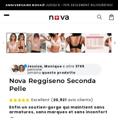
et
ANNIVERSAIRE NOVA
🎁
JUSQU'A -70% SEULEMENT AUJOURD'HUI
passer
au
contenu
Panier
Passer aux
informations
produits
Jessica, Monique
e altre
3765
persone
amano
questo
prodotto
Nova Reggiseno Seconda
Pelle
Excellent (
20,921
avis clients)
Enfin un soutien-gorge qui maintient sans
armatures, sans marques et sans inconfort