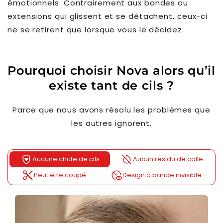
émotionnels. Contrairement aux bandes ou
extensions qui glissent et se détachent, ceux-ci
ne se retirent que lorsque vous le décidez.
Pourquoi choisir Nova alors qu’il
existe tant de cils ?
Parce que nous avons résolu les problèmes que
les autres ignorent.
shield_with_heart
format_color_reset
Aucune chute de cils
Aucun résidu de colle
content_cut
disabled_visible
Peut être coupé
Design à bande invisible