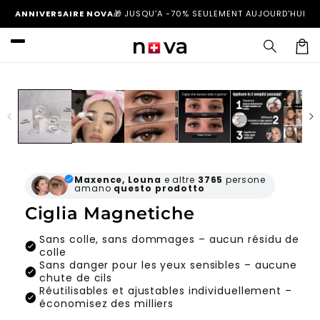
et
ANNIVERSAIRE NOVA
🎁
JUSQU'A -70% SEULEMENT AUJOURD'HUI
passer
au
contenu
Panier
Passer aux
informations
produits
Maxence, Louna
e altre
3765
persone
amano
questo
prodotto
Ciglia Magnetiche
Sans colle, sans dommages – aucun résidu de
colle
Sans danger pour les yeux sensibles – aucune
chute de cils
Réutilisables et ajustables individuellement –
économisez des milliers