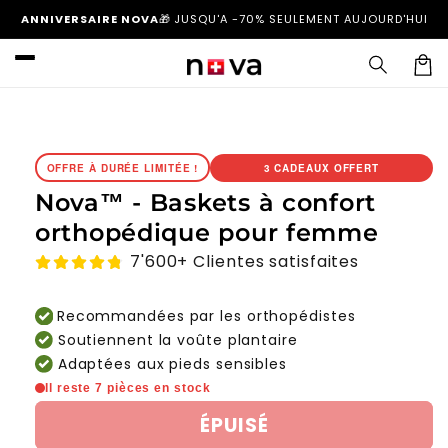
et
ANNIVERSAIRE NOVA
🎁
JUSQU'A -70% SEULEMENT AUJOURD'HUI
passer
au
contenu
Panier
Passer aux
informations
produits
OFFRE À DURÉE LIMITÉE !
3 CADEAUX OFFERT
Nova™ - Baskets à confort
orthopédique pour femme
7'600+ Clientes satisfaites
Recommandées par les orthopédistes
Soutiennent la voûte plantaire
Adaptées aux pieds sensibles
Il reste 7 pièces en stock
ÉPUISÉ