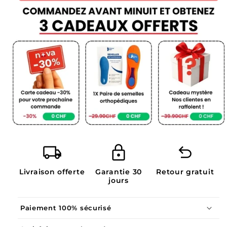
local_shipping
lock
undo
Livraison offerte
Garantie 30
Retour gratuit
jours
Paiement 100% sécurisé